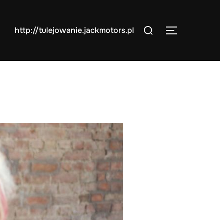
Search
http://tulejowanie.jackmotors.pl
TOGGLE S
for: