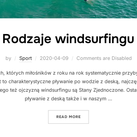
Rodzaje windsurfingu
Posted
by
Sport
2020-04-09
Comments are Disabled
on
 których miłośników z roku na rok systematycznie przyby
t to charakterystyczne pływanie po wodzie z deską, najc
ego też ojczyzną windsurfingu są Stany Zjednoczone. Ostat
pływanie z deską także i w naszym …
"RODZAJE WINDSURFINGU
READ MORE