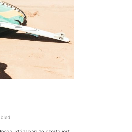
abled
dnego, który bardzo często jest