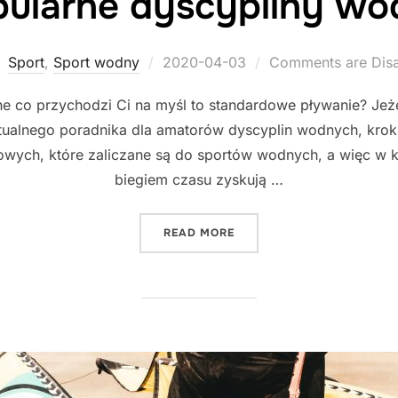
ularne dyscypliny wo
Posted
Sport
,
Sport wodny
2020-04-03
Comments are Dis
on
 co przychodzi Ci na myśl to standardowe pływanie? Jeżeli
rtualnego poradnika dla amatorów dyscyplin wodnych, kro
owych, które zaliczane są do sportów wodnych, a więc w k
biegiem czasu zyskują …
"POPULARNE DYSCYPLINY
READ MORE