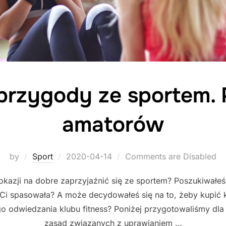
przygody ze sportem. 
amatorów
Posted
by
Sport
2020-04-14
Comments are Disabled
on
 okazji na dobre zaprzyjaźnić się ze sportem? Poszukiwałe
 Ci spasowała? A może decydowałeś się na to, żeby kupić ka
 odwiedzania klubu fitness? Poniżej przygotowaliśmy dla
zasad związanych z uprawianiem …