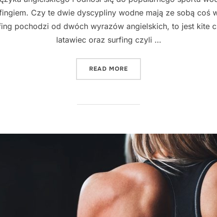
fingiem. Czy te dwie dyscypliny wodne mają ze sobą coś 
fing pochodzi od dwóch wyrazów angielskich, to jest kite 
latawiec oraz surfing czyli …
"KITESURFING"
READ MORE