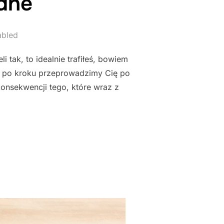
dne
abled
 tak, to idealnie trafiłeś, bowiem
k po kroku przeprowadzimy Cię po
onsekwencji tego, które wraz z
 WODNE"