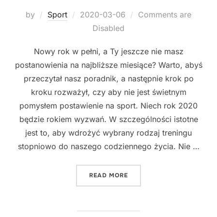
Posted
by
Sport
2020-03-06
Comments are
on
Disabled
Nowy rok w pełni, a Ty jeszcze nie masz
postanowienia na najbliższe miesiące? Warto, abyś
przeczytał nasz poradnik, a następnie krok po
kroku rozważył, czy aby nie jest świetnym
pomysłem postawienie na sport. Niech rok 2020
będzie rokiem wyzwań. W szczególności istotne
jest to, aby wdrożyć wybrany rodzaj treningu
stopniowo do naszego codziennego życia. Nie …
"UPRAWIANIE SPORTU KU
READ MORE