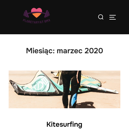
Skip
to
Search
TOGGLE
content
for:
Miesiąc:
marzec 2020
Kitesurfing