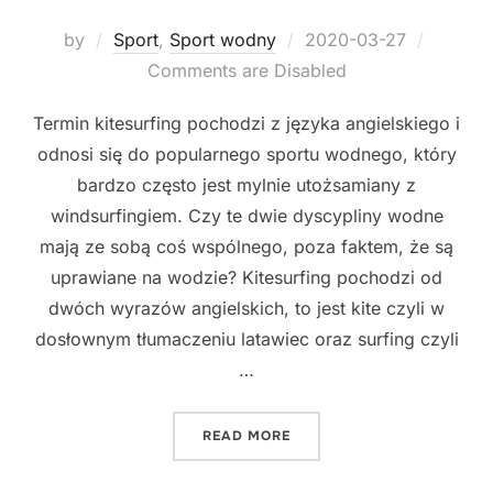
Posted
by
Sport
,
Sport wodny
2020-03-27
on
Comments are Disabled
Termin kitesurfing pochodzi z języka angielskiego i
odnosi się do popularnego sportu wodnego, który
bardzo często jest mylnie utożsamiany z
windsurfingiem. Czy te dwie dyscypliny wodne
mają ze sobą coś wspólnego, poza faktem, że są
uprawiane na wodzie? Kitesurfing pochodzi od
dwóch wyrazów angielskich, to jest kite czyli w
dosłownym tłumaczeniu latawiec oraz surfing czyli
…
"KITESURFING"
READ MORE