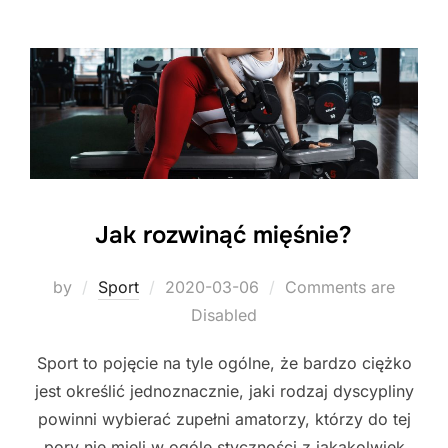
Jak rozwinąć mięśnie?
Posted
by
Sport
2020-03-06
Comments are
on
Disabled
Sport to pojęcie na tyle ogólne, że bardzo ciężko
jest określić jednoznacznie, jaki rodzaj dyscypliny
powinni wybierać zupełni amatorzy, którzy do tej
pory nie mieli w ogóle styczności z jakąkolwiek