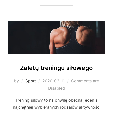
Zalety treningu siłowego
Posted
by
Sport
2020-03-11
Comments are
on
Disabled
Trening siłowy to na chwilę obecną jeden z
najchętniej wybieranych rodzajów aktywności