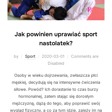
Jak powinien uprawiać sport
nastolatek?
Posted
by
Sport
2020-03-01
Comments are
on
Disabled
Osoby w wieku dojrzewania, zwłaszcza płci
męskiej, decydują się na intensywne ćwiczenia
siłowe. Powód? Ich dorastanie to czas burzy
hormonalnej, zatem stając się dorosłym
mężczyzną, dążą do tego, aby poprawić swój
wygląd fizyczny, a co za tym idzie, zależy im na