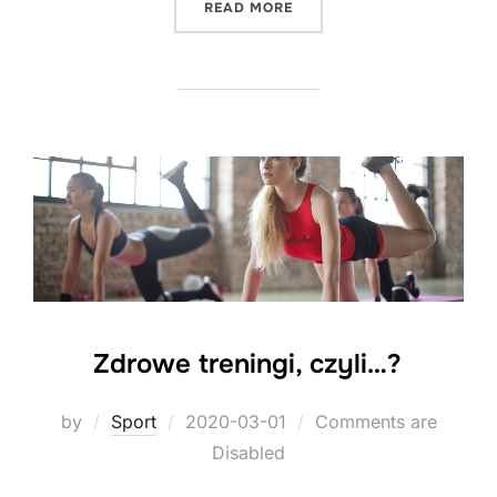
"CROSSMINTON"
READ MORE
Zdrowe treningi, czyli…?
Posted
by
Sport
2020-03-01
Comments are
on
Disabled