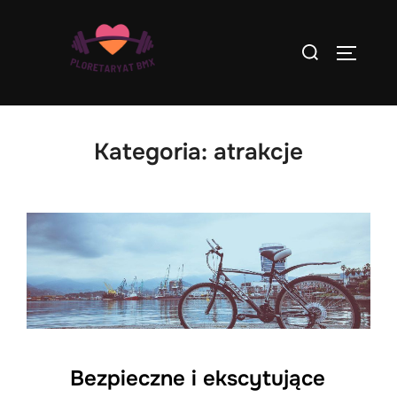
Skip
to
Search
TOGGLE
content
for:
Kategoria:
atrakcje
Bezpieczne i ekscytujące