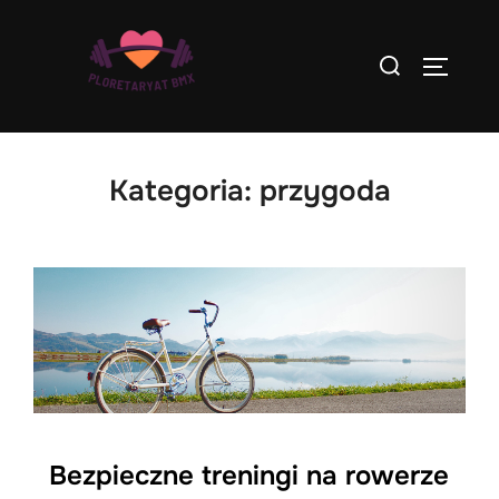
Skip
to
Search
TOGGLE
content
for:
Kategoria:
przygoda
Bezpieczne treningi na rowerze