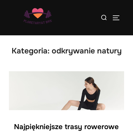
Skip
to
Search
TOGGLE
content
for:
Kategoria:
odkrywanie natury
Najpiękniejsze trasy rowerowe