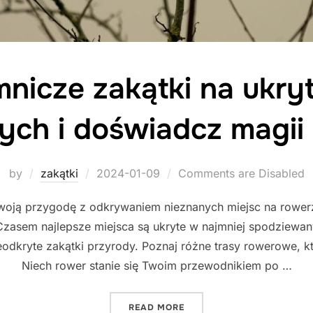
mnicze zakątki na ukry
ch i doświadcz magii
Posted
by
zakątki
2024-01-09
Comments are Disabled
on
woją przygodę z odkrywaniem nieznanych miejsc na rowerz
zasem najlepsze miejsca są ukryte w najmniej spodziewan
odkryte zakątki przyrody. Poznaj różne trasy rowerowe, kt
Niech rower stanie się Twoim przewodnikiem po …
"ODKRYJ TAJEMNICZE ZA
READ MORE