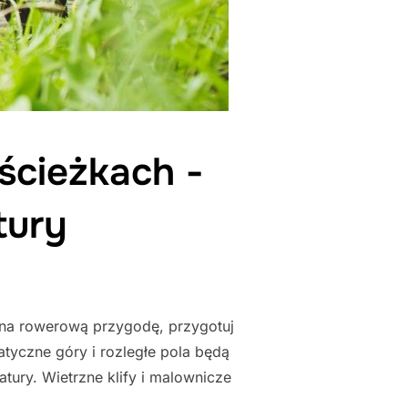
ścieżkach -
tury
c na rowerową przygodę, przygotuj
atyczne góry i rozległe pola będą
tury. Wietrzne klify i malownicze