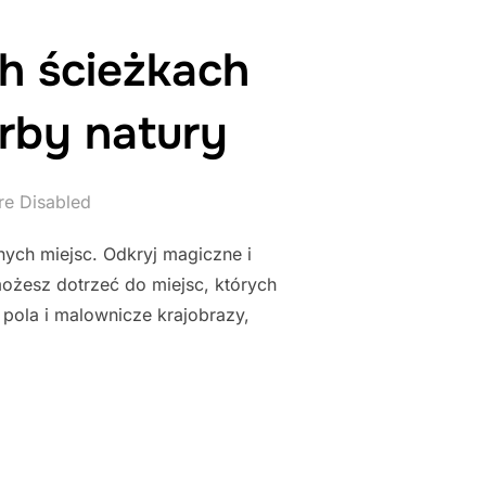
h ścieżkach
rby natury
e Disabled
ych miejsc. Odkryj magiczne i
możesz dotrzeć do miejsc, których
pola i malownicze krajobrazy,
 NIEZWYKŁYCH ŚCIEŻKACH ROWEROWYCH – POZNAJ UKRYTE SKA