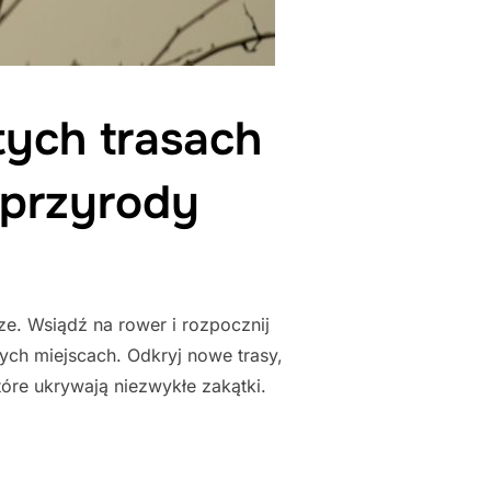
tych trasach
 przyrody
e. Wsiądź na rower i rozpocznij
ych miejscach. Odkryj nowe trasy,
óre ukrywają niezwykłe zakątki.
KĄTKI NA UKRYTYCH TRASACH ROWEROWYCH I DOŚWIADCZ MAGII