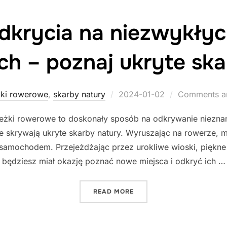
dkrycia na niezwykłyc
h – poznaj ukryte ska
Posted
żki rowerowe
,
skarby natury
2024-01-02
Comments ar
on
eżki rowerowe to doskonały sposób na odkrywanie nieznan
e skrywają ukryte skarby natury. Wyruszając na rowerze, 
 samochodem. Przejeżdżając przez urokliwe wioski, piękne 
będziesz miał okazję poznać nowe miejsca i odkryć ich …
"MAGICZNE ODKRYCIA NA
READ MORE