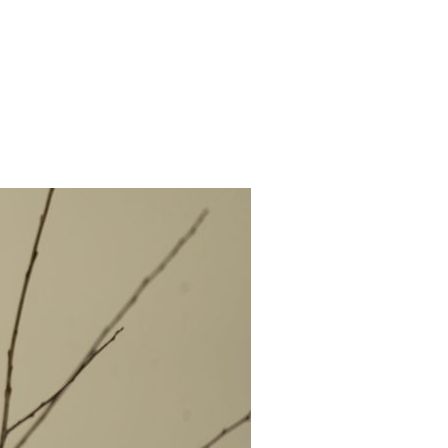
OWEROWYCH ŚCIEŻKACH - ODKRYJ NIEZWYKŁE CUDA NATURY"