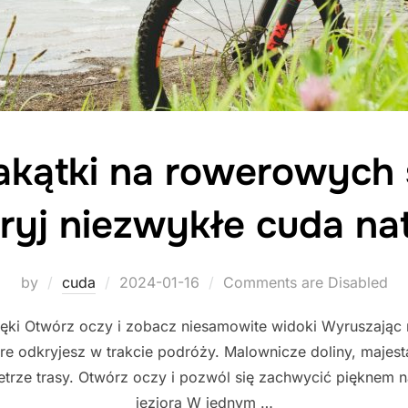
akątki na rowerowych 
ryj niezwykłe cuda na
Posted
by
cuda
2024-01-16
Comments are Disabled
on
 ręki Otwórz oczy i zobacz niesamowite widoki Wyruszają
re odkryjesz w trakcie podróży. Malownicze doliny, majest
rze trasy. Otwórz oczy i pozwól się zachwycić pięknem na
jeziora W jednym …