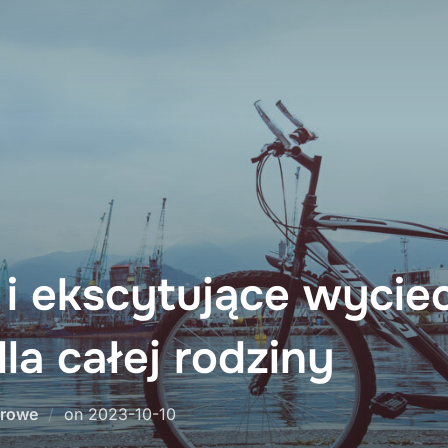
i ekscytujące wyciec
a całej rodziny
Posted
erowe
on
2023-10-10
on