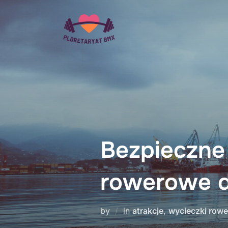
Skip
to
content
Bezpieczne 
rowerowe dl
by
in
atrakcje
,
wycieczki row