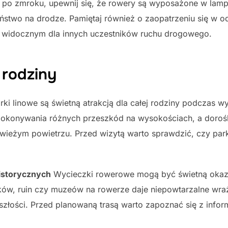
dę po zmroku, upewnij się, że rowery są wyposażone w lampk
ństwo na drodze. Pamiętaj również o zaopatrzeniu się w o
ej widocznym dla innych uczestników ruchu drogowego.
 rodziny
rki linowe są świetną atrakcją dla całej rodziny podczas 
konywania różnych przeszkód na wysokościach, a dorośli
wieżym powietrzu. Przed wizytą warto sprawdzić, czy par
istorycznych
Wycieczki rowerowe mogą być świetną okazj
mków, ruin czy muzeów na rowerze daje niepowtarzalne wra
złości. Przed planowaną trasą warto zapoznać się z info