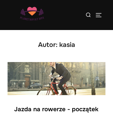
Skip
to
Search
TOGGLE
content
for:
Autor:
kasia
Jazda na rowerze - początek