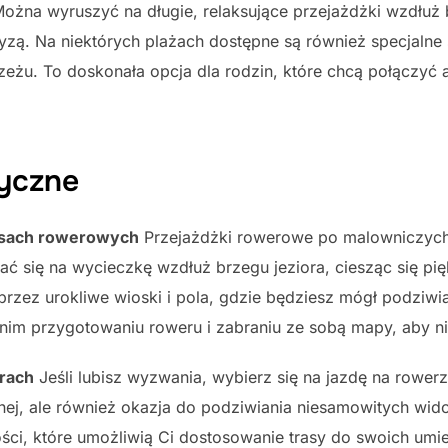
ożna wyruszyć na długie, relaksujące przejażdżki wzdłuż
ryzą. Na niektórych plażach dostępne są również specjalne
rzeżu. To doskonała opcja dla rodzin, które chcą połączyć
tyczne
asach rowerowych
Przejażdżki rowerowe po malowniczych 
ć się na wycieczkę wzdłuż brzegu jeziora, ciesząc się p
przez urokliwe wioski i pola, gdzie będziesz mógł podziwi
nim przygotowaniu roweru i zabraniu ze sobą mapy, aby nie
rach
Jeśli lubisz wyzwania, wybierz się na jazdę na rowerz
nej, ale również okazja do podziwiania niesamowitych wido
ści, które umożliwią Ci dostosowanie trasy do swoich umiej