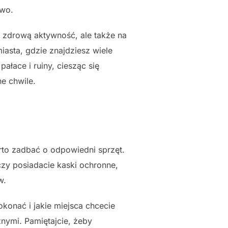
two.
 zdrową aktywność, ale także na
iasta, gdzie znajdziesz wiele
ałace i ruiny, ciesząc się
e chwile.
to zadbać o odpowiedni sprzęt.
zy posiadacie kaski ochronne,
w.
konać i jakie miejsca chcecie
nymi. Pamiętajcie, żeby