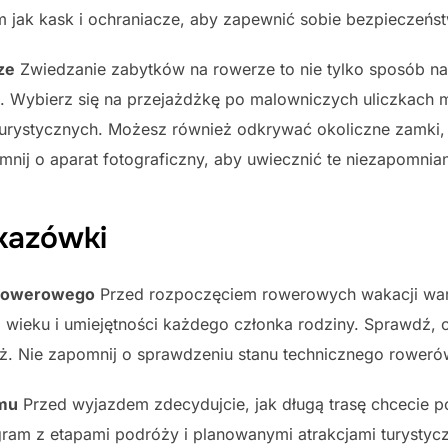
 jak kask i ochraniacze, aby zapewnić sobie bezpieczeńs
ze
Zwiedzanie zabytków na rowerze to nie tylko sposób na
onu. Wybierz się na przejażdżkę po malowniczych uliczkach m
 turystycznych. Możesz również odkrywać okoliczne zamki, p
mnij o aparat fotograficzny, aby uwiecznić te niezapomnian
kazówki
 rowerowego
Przed rozpoczęciem rowerowych wakacji war
ieku i umiejętności każdego członka rodziny. Sprawdź, c
ż. Nie zapomnij o sprawdzeniu stanu technicznego roweró
amu
Przed wyjazdem zdecydujcie, jak długą trasę chcecie po
ram z etapami podróży i planowanymi atrakcjami turystycz