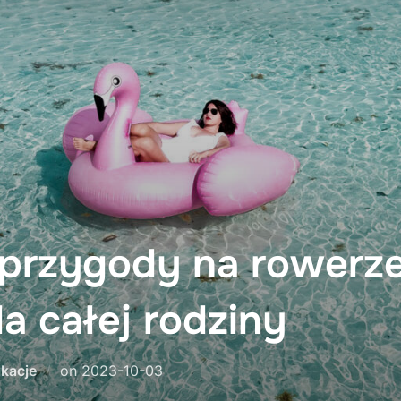
przygody na rowerze
la całej rodziny
Posted
kacje
on
2023-10-03
on