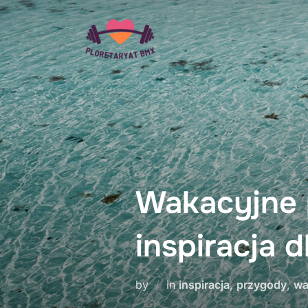
Skip
to
content
Wakacyjne 
inspiracja d
by
in
inspiracja
,
przygody
,
wa