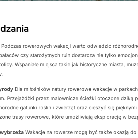
edzania
Podczas rowerowych wakacji warto odwiedzić różnorodne 
ałaców czy starożytnych ruin dostarcza nie tylko emocjon
kolicy. Wspaniałe miejsca takie jak historyczne miasta, muz
y.
zyrody
Dla miłośników natury rowerowe wakacje w parkach
. Przejażdżki przez malownicze ścieżki otoczone dziką 
orodne gatunki roślin i zwierząt oraz cieszyć się pięknym
czone trasy rowerowe, które umożliwiają eksplorację w be
e wybrzeża
Wakacje na rowerze mogą być także okazją do 