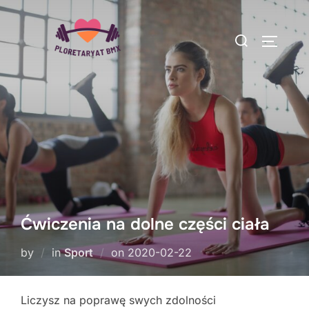
Skip
to
Search
TOGGLE
content
for:
Ćwiczenia na dolne części ciała
Posted
by
in
Sport
on
2020-02-22
on
Liczysz na poprawę swych zdolności