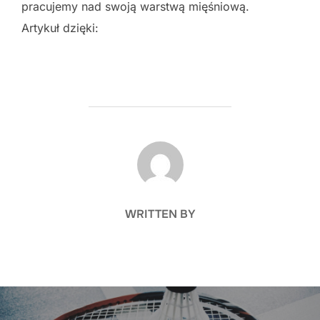
pracujemy nad swoją warstwą mięśniową.
Artykuł dzięki:
POST AUTHOR
WRITTEN BY
Nawigacja